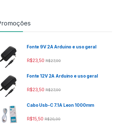
Promoções
Fonte 9V 2A Arduino e uso geral
 R$2,00
R$
23,50
R$
27,00
Fonte 12V 2A Arduino e uso geral
 R$2,00
R$
23,50
R$
27,00
Cabo Usb-C 7.1A Leon 1000mm
R$
15,50
R$
20,00