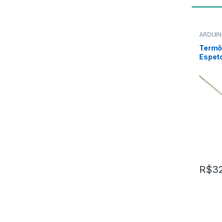
ARDUI
,
Esp32
Termôm
Espet
R$
3