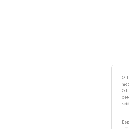
O T
med
O t
det
ref
Esp
– T