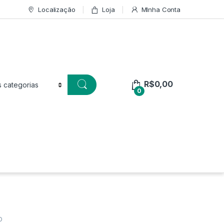
Localização
Loja
MInha Conta
R$
0,00
0
O