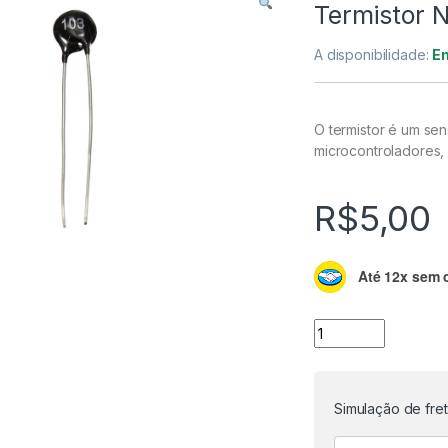
Termistor 
A disponibilidade:
E
O termistor é um sen
microcontroladores,
R$
5,00
Até 12x sem 
Termistor NTC 10K
Simulação de fre