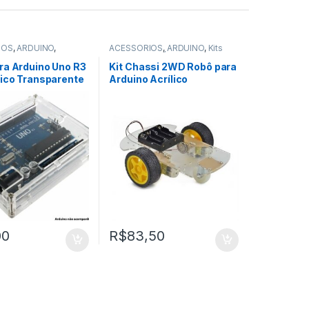
IOS
,
ARDUINO
,
ACESSÓRIOS
,
ARDUINO
,
Kits
ES
,
Outros
Arduino
,
ROBÓTICA E
MOTORES
ra Arduino Uno R3
Kit Chassi 2WD Robô para
lico Transparente
Arduino Acrílico
00
R$
83,50