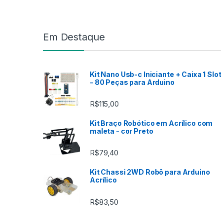
Marca de Carrosel
Em Destaque
Kit Nano Usb-c Iniciante + Caixa 1 Slo
- 80 Peças para Arduino
R$
115,00
Kit Braço Robótico em Acrílico com
maleta - cor Preto
R$
79,40
Kit Chassi 2WD Robô para Arduino
Acrílico
R$
83,50