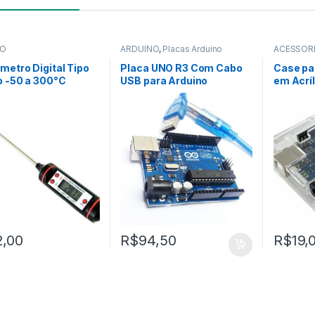
NO
ARDUINO
,
Placas Arduino
ACESSÓR
NOVIDAD
etro Digital Tipo
Placa UNO R3 Com Cabo
Case pa
o -50 a 300°C
USB para Arduino
em Acrí
2,00
R$
94,50
R$
19,