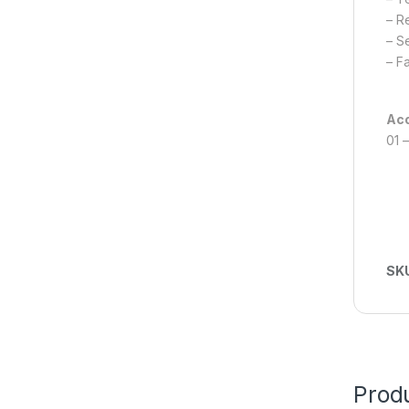
– R
– S
– F
Ac
01 
SK
Prod