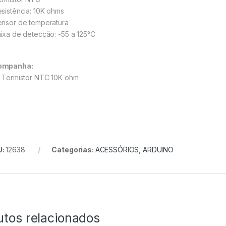
esistência: 10K ohms
ensor de temperatura
aixa de detecção: -55 a 125°C
ompanha:
– Termistor NTC 10K ohm
U:
12638
Categorias:
ACESSÓRIOS
,
ARDUINO
utos relacionados