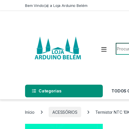
Escape para a navegação
Escape para Conteúdo
Bem Vindo(a) a Loja Arduino Belém
Pesqui
Categorias
TODOS 
Início
ACESSÓRIOS
Termistor NTC 10