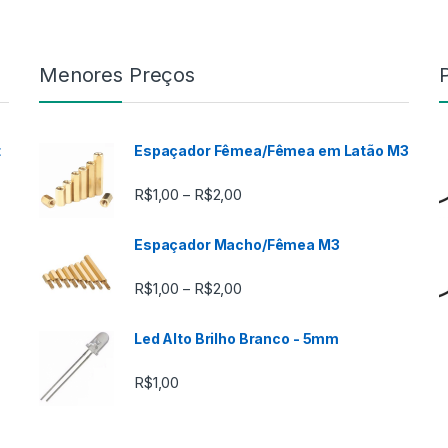
Menores Preços
t
Espaçador Fêmea/Fêmea em Latão M3
Faixa de preço: R$1,00 através
R$
1,00
R$
2,00
–
Espaçador Macho/Fêmea M3
Faixa de preço: R$1,00 através
R$
1,00
R$
2,00
–
Led Alto Brilho Branco - 5mm
R$
1,00