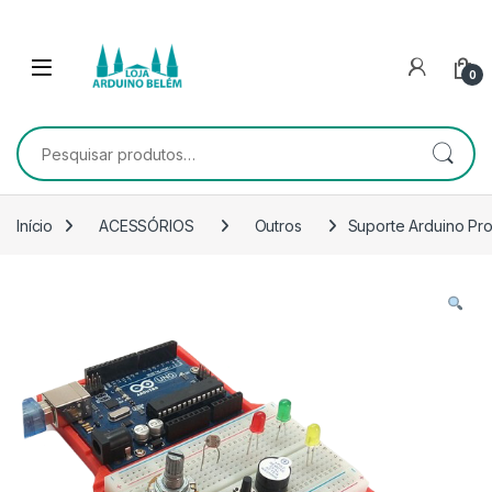
Escape para a navegação
Escape para Conteúdo
0
Pesquisar por:
Início
ACESSÓRIOS
Outros
Suporte Arduino Pr