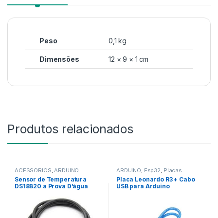
Peso
0,1 kg
Dimensões
12 × 9 × 1 cm
Produtos relacionados
ACESSÓRIOS
,
ARDUINO
ARDUINO
,
Esp32
,
Placas
Arduino
Sensor de Temperatura
Placa Leonardo R3 + Cabo
DS18B20 a Prova D’água
USB para Arduino