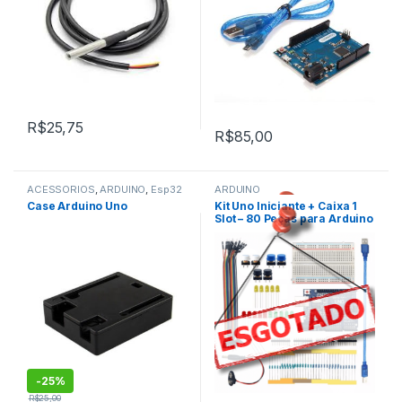
R$
25,75
R$
85,00
ACESSÓRIOS
,
ARDUINO
,
Esp32
ARDUINO
,
Case Arduino Uno
Kit Uno Iniciante + Caixa 1
Kits Arduino
Slot – 80 Peças para Arduino
,
Placas Arduino
-
25%
R$
25,00