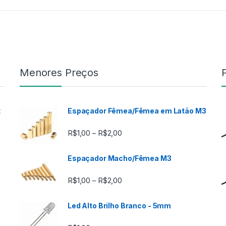
Menores Preços
t
Espaçador Fêmea/Fêmea em Latão M3
Faixa de preço: R$1,00 através
R$
1,00
R$
2,00
–
Espaçador Macho/Fêmea M3
Faixa de preço: R$1,00 através
R$
1,00
R$
2,00
–
Led Alto Brilho Branco - 5mm