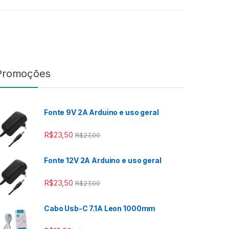
Promoções
Fonte 9V 2A Arduino e uso geral
 R$2,00
R$
23,50
R$
27,00
Fonte 12V 2A Arduino e uso geral
 R$2,00
R$
23,50
R$
27,00
Cabo Usb-C 7.1A Leon 1000mm