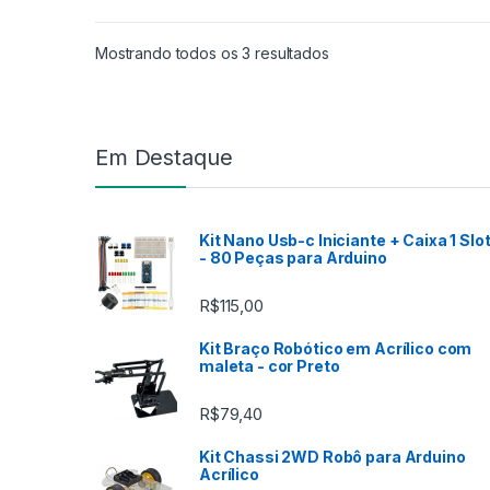
Mostrando todos os 3 resultados
Marca de Carrosel
Em Destaque
Kit Nano Usb-c Iniciante + Caixa 1 Slo
- 80 Peças para Arduino
R$
115,00
Kit Braço Robótico em Acrílico com
maleta - cor Preto
R$
79,40
Kit Chassi 2WD Robô para Arduino
Acrílico