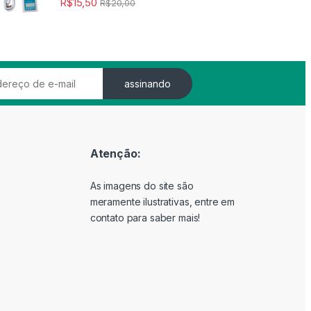
R$
15,50
R$
20,00
assinando
Atenção:
As imagens do site são
meramente ilustrativas, entre em
contato para saber mais!