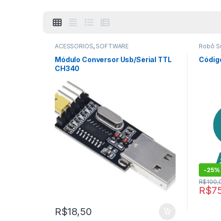
ACESSÓRIOS
,
SOFTWARE
Robô 
Categor
Módulo Conversor Usb/Serial TTL
Códig
CH340
-
25%
R$
100,
R$
7
R$
18,50