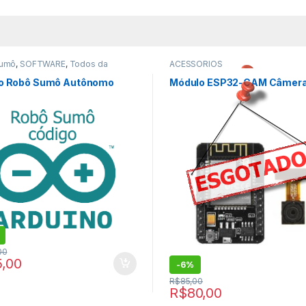
Sumô
,
SOFTWARE
,
Todos da
ACESSÓRIOS
ia
,
ARDUINO
o Robô Sumô Autônomo
Módulo ESP32-CAM Câmer
,
Esp32
,
NOVIDADES
,
SENSORES E MÓDULOS
,
SOFTWARE
00
5,00
-
6%
R$
85,00
R$
80,00