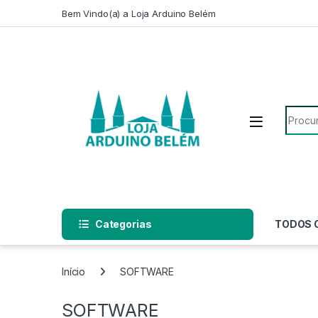
Escape para a navegação
Escape para Conteúdo
Bem Vindo(a) a Loja Arduino Belém
Pesqui
Categorias
TODOS 
Início
SOFTWARE
SOFTWARE