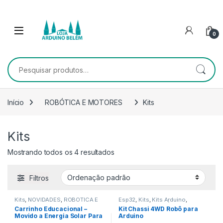
Escape para a navegação
Escape para Conteúdo
0
Pesquisar por:
Início
ROBÓTICA E MOTORES
Kits
Kits
Mostrando todos os 4 resultados
Filtros
Kits
,
NOVIDADES
,
ROBÓTICA E
Esp32
,
Kits
,
Kits Arduino
,
MOTORES
,
Todos da Categoria
NOVIDADES
,
ROBÓTICA E
Carrinho Educacional –
Kit Chassi 4WD Robô para
MOTORES
Movido a Energia Solar Para
Arduino
Montar