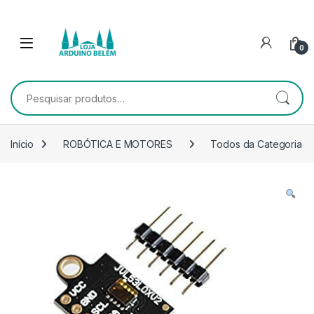
Escape para a navegação
Escape para Conteúdo
0
Pesquisar por:
Início
ROBÓTICA E MOTORES
Todos da Categoria