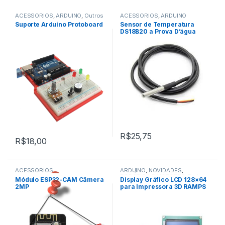
ACESSÓRIOS
,
ARDUINO
,
Outros
ACESSÓRIOS
,
ARDUINO
Suporte Arduino Protoboard
Sensor de Temperatura
DS18B20 a Prova D’água
R$
25,75
R$
18,00
ACESSÓRIOS
ARDUINO
,
NOVIDADES
,
,
ROBÓTICA E MOTORES
,
Todos
Módulo ESP32-CAM Câmera
Display Gráfico LCD 128×64
ARDUINO
da Categoria
2MP
para Impressora 3D RAMPS
,
Esp32
RepRap
,
NOVIDADES
,
SENSORES E MÓDULOS
,