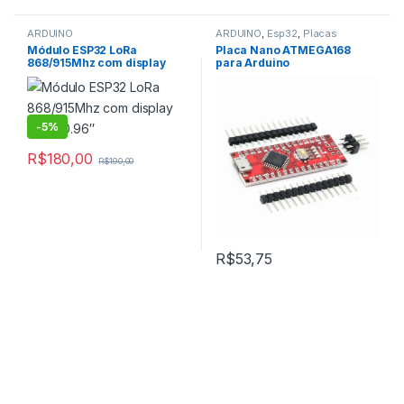
ARDUINO
ARDUINO
,
Esp32
,
Placas
,
Arduino
Módulo ESP32 LoRa
Placa Nano ATMEGA168
Esp32
868/915Mhz com display
para Arduino
,
NOVIDADES
OLED 0.96″
,
SENSORES E MÓDULOS
-
5%
R$
180,00
R$
190,00
R$
53,75