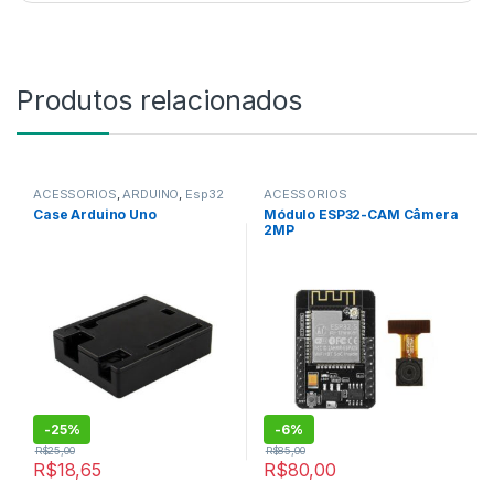
Produtos relacionados
ACESSÓRIOS
,
ARDUINO
,
Esp32
ACESSÓRIOS
,
Case Arduino Uno
Módulo ESP32-CAM Câmera
ARDUINO
2MP
,
Esp32
,
NOVIDADES
,
SENSORES E MÓDULOS
,
SOFTWARE
-
25%
-
6%
R$
25,00
R$
85,00
R$
18,65
R$
80,00