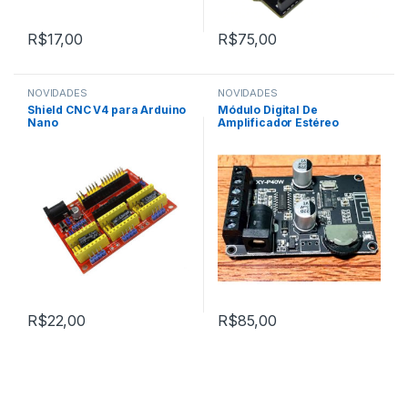
R$
17,00
R$
75,00
NOVIDADES
NOVIDADES
,
Shield CNC V4 para Arduino
Módulo Digital De
ROBÓTICA E MOTORES
Nano
Amplificador Estéreo
,
Todos da Categoria
Bluetooth 40W
R$
22,00
R$
85,00