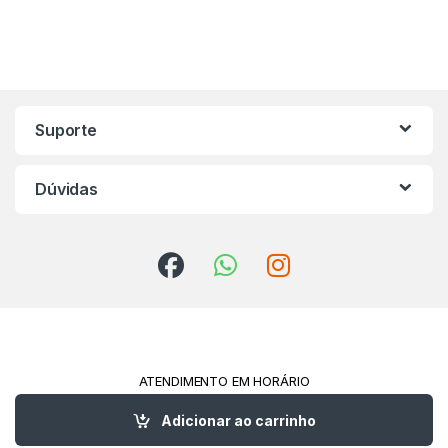
Marca de Carrosel
Suporte
Dúvidas
ATENDIMENTO EM HORÁRIO
COMERCIAL!
(91) 98213-0561
Adicionar ao carrinho