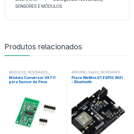
SENSORES E MÓDULOS
Produtos relacionados
MÓDULOS
,
NOVIDADES
,
ARDUINO
,
Esp32
,
NOVIDADES
SENSORES
,
SENSORES E
Módulo Conversor HX711
Placa WeMos D1 ESP32 WiFi
MÓDULOS
para Sensor de Peso
– Bluetooth