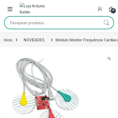
Escape para a navegação
Escape para Conteúdo
0
Pesquisar por:
Início
NOVIDADES
Módulo Monitor Frequência Cardía