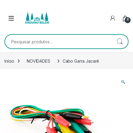
Escape para a navegação
Escape para Conteúdo
0
Pesquisar por:
Início
NOVIDADES
Cabo Garra Jacaré