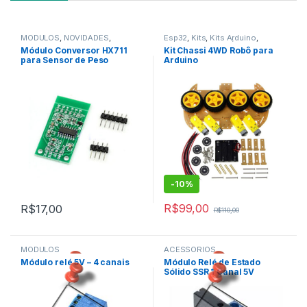
MÓDULOS
,
NOVIDADES
,
Esp32
,
Kits
,
Kits Arduino
,
SENSORES
,
SENSORES E
NOVIDADES
,
ROBÓTICA E
Módulo Conversor HX711
Kit Chassi 4WD Robô para
MÓDULOS
MOTORES
para Sensor de Peso
Arduino
-
10%
R$
99,00
R$
17,00
R$
110,00
MÓDULOS
ACESSÓRIOS
,
,
Módulo relé 5V – 4 canais
Módulo Relé de Estado
NOVIDADES
ARDUINO
Sólido SSR 1 Canal 5V
,
,
ROBÓTICA E MOTORES
NOVIDADES
,
SENSORES E MÓDULOS