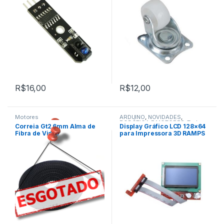
R$
16,00
R$
12,00
Motores
ARDUINO
,
NOVIDADES
,
,
ROBÓTICA E MOTORES
,
Todos
Correia Gt2 6mm Alma de
Display Gráfico LCD 128×64
NOVIDADES
da Categoria
Fibra de Vidro
para Impressora 3D RAMPS
,
ROBÓTICA E MOTORES
RepRap
,
Todos da Categoria