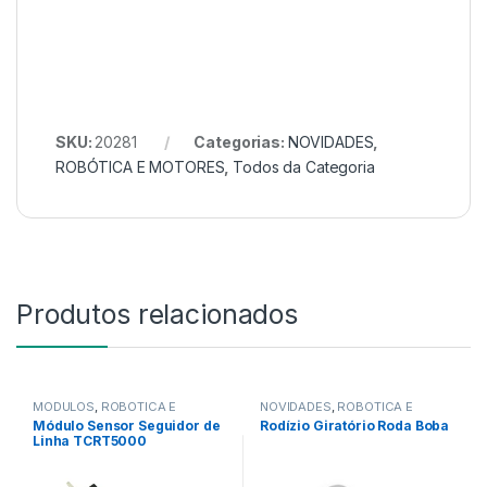
SKU:
20281
Categorias:
NOVIDADES
,
ROBÓTICA E MOTORES
,
Todos da Categoria
Produtos relacionados
MÓDULOS
,
ROBÓTICA E
NOVIDADES
,
ROBÓTICA E
MOTORES
,
SENSORES
,
MOTORES
,
Rodas
,
Todos da
Módulo Sensor Seguidor de
Rodízio Giratório Roda Boba
SENSORES E MÓDULOS
,
Todos
Categoria
Linha TCRT5000
da Categoria