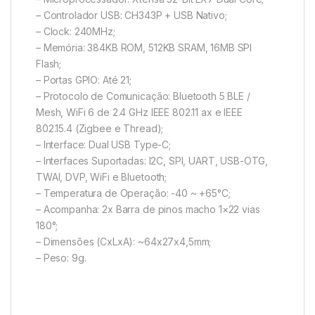
– Controlador USB: CH343P + USB Nativo;
– Clock: 240MHz;
– Memória: 384KB ROM, 512KB SRAM, 16MB SPI
Flash;
– Portas GPIO: Até 21;
– Protocolo de Comunicação: Bluetooth 5 BLE /
Mesh, WiFi 6 de 2.4 GHz IEEE 802.11 ax e IEEE
802.15.4 (Zigbee e Thread);
– Interface: Dual USB Type-C;
– Interfaces Suportadas: I2C, SPI, UART, USB-OTG,
TWAI, DVP, WiFi e Bluetooth;
– Temperatura de Operação: -40 ~ +65°C;
– Acompanha: 2x Barra de pinos macho 1×22 vias
180°;
– Dimensões (CxLxA): ~64x27x4,5mm;
– Peso: 9g.