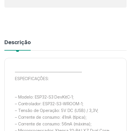
Descrição
————————————————–
ESPECIFICAÇÕES:
– Modelo: ESP32-S3 DevKitC-1;
– Controlador: ESP32-S3-WROOM-1;
– Tensão de Operação: 5V DC (USB) / 3,3V;
– Corrente de consumo: 41mA (típica);
– Corrente de consumo: 56mA (máxima);
– Microprocessador: Xtensa 32-Bit LX7 Dual Core;