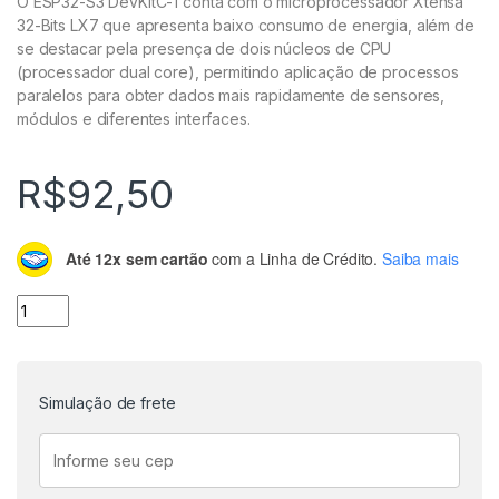
O ESP32-S3 DevKitC-1 conta com o microprocessador Xtensa
32-Bits LX7 que apresenta baixo consumo de energia, além de
se destacar pela presença de dois núcleos de CPU
(processador dual core), permitindo aplicação de processos
paralelos para obter dados mais rapidamente de sensores,
módulos e diferentes interfaces.
R$
92,50
Até 12x sem cartão
com a Linha de Crédito.
Saiba mais
ESP32-S3 DevKitC-1 N16R8 16MB Flash com WiFi e Bluetoot
Simulação de frete