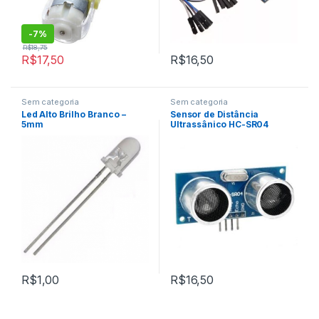
-
7%
R$
18,75
R$
17,50
R$
16,50
Sem categoria
Sem categoria
Led Alto Brilho Branco –
Sensor de Distância
5mm
Ultrassânico HC-SR04
R$
1,00
R$
16,50