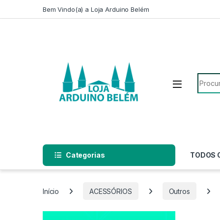
Escape para a navegação
Escape para Conteúdo
Bem Vindo(a) a Loja Arduino Belém
Pesqui
Categorias
TODOS 
Início
ACESSÓRIOS
Outros