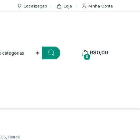
Localização
Loja
MInha Conta
R$
0,00
0
DES
,
Outros