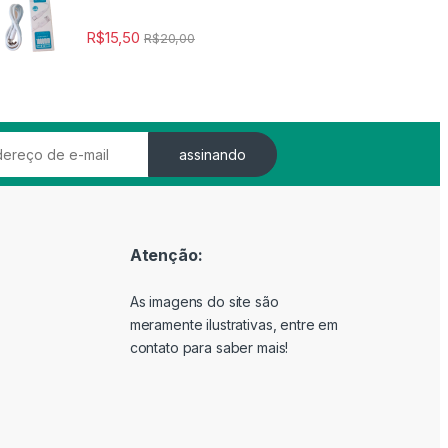
 R$2,00
R$
15,50
R$
20,00
assinando
Atenção:
As imagens do site são
meramente ilustrativas, entre em
contato para saber mais!