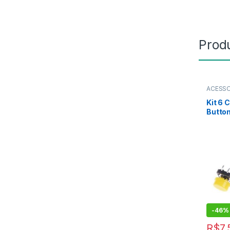
Prod
ACESS
Kit 6 
Butto
-
46%
R$
7,