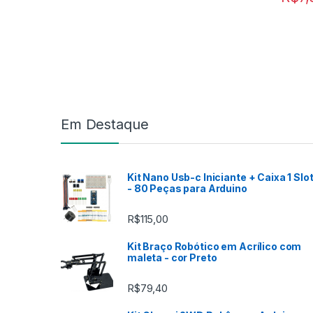
Marca de Carrosel
Em Destaque
Kit Nano Usb-c Iniciante + Caixa 1 Slo
- 80 Peças para Arduino
R$
115,00
Kit Braço Robótico em Acrílico com
maleta - cor Preto
R$
79,40