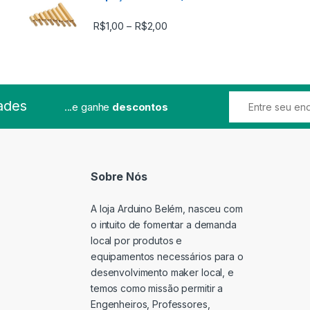
Faixa de preço: R$1,00 através
R$
1,00
R$
2,00
–
ades
...e ganhe
descontos
Sobre Nós
A loja Arduino Belém, nasceu com
o intuito de fomentar a demanda
local por produtos e
equipamentos necessários para o
desenvolvimento maker local, e
temos como missão permitir a
Engenheiros, Professores,