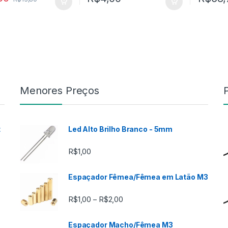
Menores Preços
t
Led Alto Brilho Branco - 5mm
R$
1,00
Espaçador Fêmea/Fêmea em Latão M3
Faixa de preço: R$1,00 através
R$
1,00
R$
2,00
–
Espaçador Macho/Fêmea M3