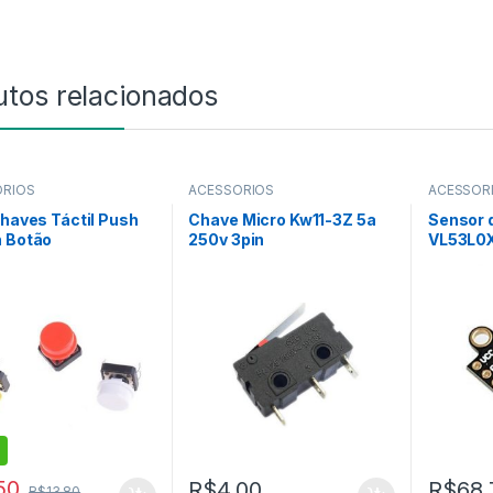
utos relacionados
ÓRIOS
ACESSÓRIOS
ACESSÓR
da Catego
Chaves Táctil Push
Chave Micro Kw11-3Z 5a
Sensor 
n Botão
250v 3pin
VL53L0
50
R$
4,00
R$
68,
R$
13,80