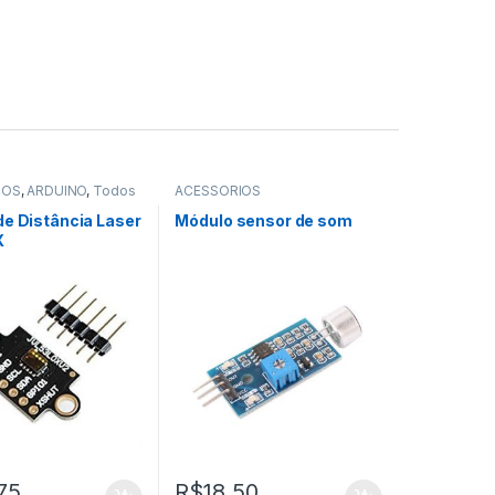
IOS
,
ARDUINO
,
Todos
ACESSÓRIOS
ria
de Distância Laser
Módulo sensor de som
X
75
R$
18,50