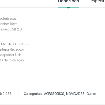
Descrição
especif
cterísticas:
anho: 19cm
exão: USB 2.0
TENS INCLUSOS —
Antena Receptor
Adaptador Usb
CD de instalação
U:
21236
Categorias:
ACESSÓRIOS
,
NOVIDADES
,
Outros