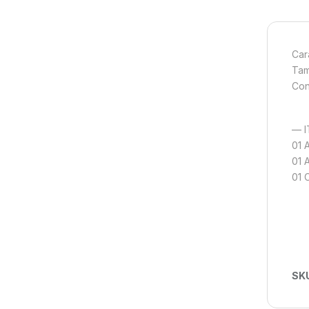
Cara
Tam
Con
— I
01 
01 
01 
SK