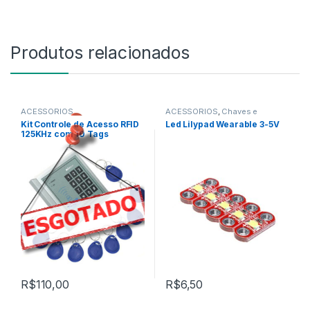
Produtos relacionados
ACESSÓRIOS
ACESSÓRIOS
,
Chaves e
,
Botões
,
Resistores
,
Teclados
Kit Controle de Acesso RFID
Led Lilypad Wearable 3-5V
MÓDULOS
125KHz com 10 Tags
,
NOVIDADES
Chaveiro
,
ROBÓTICA E MOTORES
,
Teclados
R$
110,00
R$
6,50