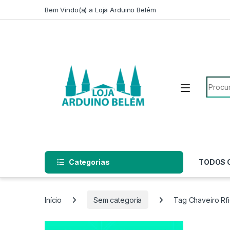
Escape para a navegação
Escape para Conteúdo
Bem Vindo(a) a Loja Arduino Belém
Pesqui
Categorias
TODOS 
Início
Sem categoria
Tag Chaveiro Rf