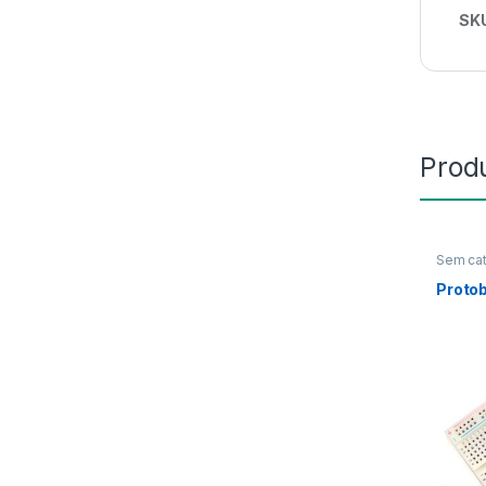
SK
Prod
Sem cat
Proto