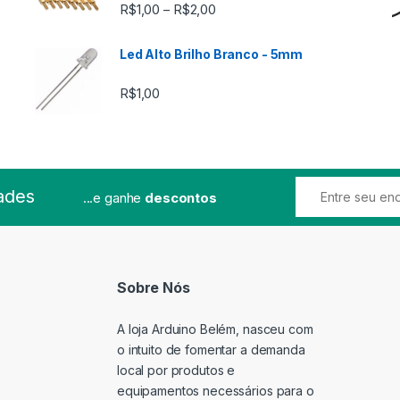
Faixa de preço: R$1,00 através
R$
1,00
R$
2,00
–
Led Alto Brilho Branco - 5mm
R$
1,00
ades
...e ganhe
descontos
Sobre Nós
A loja Arduino Belém, nasceu com
o intuito de fomentar a demanda
local por produtos e
equipamentos necessários para o