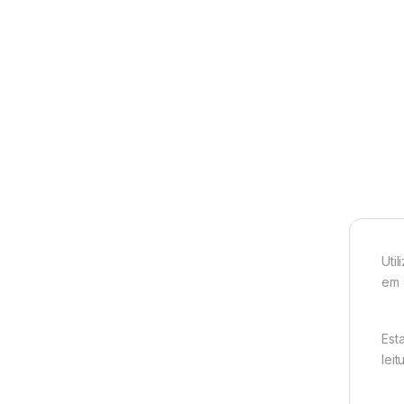
Uti
em 
Est
leit