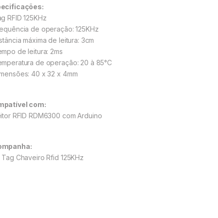
ecificações:
ag RFID 125KHz
requência de operação: 125KHz
istância máxima de leitura: 3cm
empo de leitura: 2ms
emperatura de operação: 20 à 85°C
imensões: 40 x 32 x 4mm
patível com:
eitor RFID RDM6300 com Arduino
ompanha:
– Tag Chaveiro Rfid 125KHz