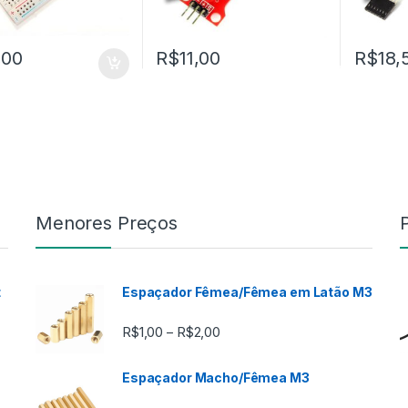
,00
R$
11,00
R$
18,
Menores Preços
t
Espaçador Fêmea/Fêmea em Latão M3
Faixa de preço: R$1,00 através
R$
1,00
R$
2,00
–
Espaçador Macho/Fêmea M3