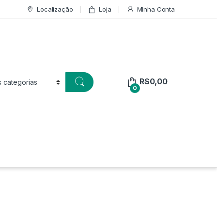
Localização
Loja
MInha Conta
R$
0,00
0