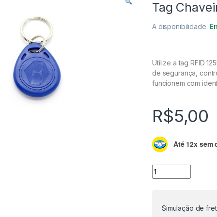
Tag Chavei
A disponibilidade:
E
Utilize a tag RFID 1
de segurança, contr
funcionem com ident
R$
5,00
Até 12x sem 
Tag Chaveiro Rfid
Simulação de fre