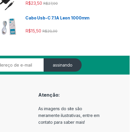
 R$2,00
R$
23,50
R$
27,00
Cabo Usb-C 7.1A Leon 1000mm
R$
15,50
R$
20,00
assinando
Atenção:
As imagens do site são
meramente ilustrativas, entre em
contato para saber mais!