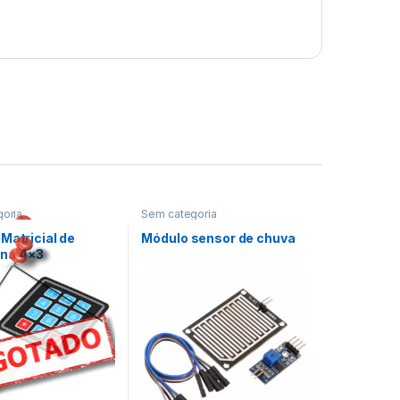
oria
Sem categoria
Matricial de
Módulo sensor de chuva
na 4×3