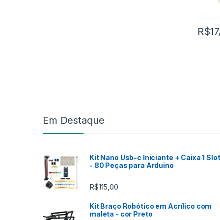
R$
17
Marca de Carrosel
Em Destaque
Kit Nano Usb-c Iniciante + Caixa 1 Slo
- 80 Peças para Arduino
R$
115,00
Kit Braço Robótico em Acrílico com
maleta - cor Preto