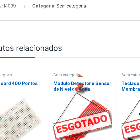
U:
14039
Categoria:
Sem categoria
utos relacionados
egoria
Sem categoria
Sem categ
board 400 Pontos
Módulo Detector e Sensor
Teclado 
de Nivel de Água
Membra