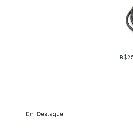
R$
2
Marca de Carrosel
Em Destaque