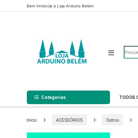
Escape para a navegação
Escape para Conteúdo
Bem Vindo(a) a Loja Arduino Belém
Pesqui
Categorias
TODOS 
Início
ACESSÓRIOS
Outros