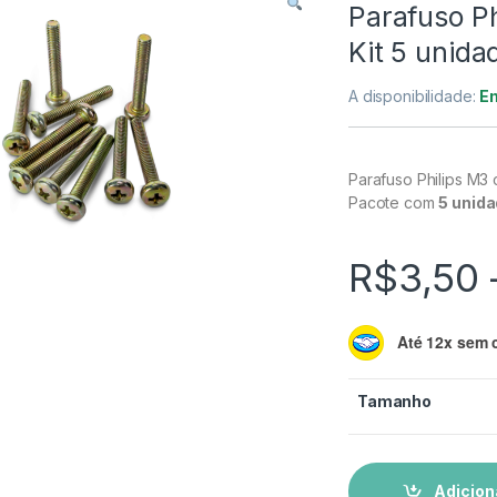
Parafuso Ph
Kit 5 unida
A disponibilidade:
E
Parafuso Philips M3
Pacote com
5 unid
R$
3,50
Até 12x sem 
Tamanho
Adicion