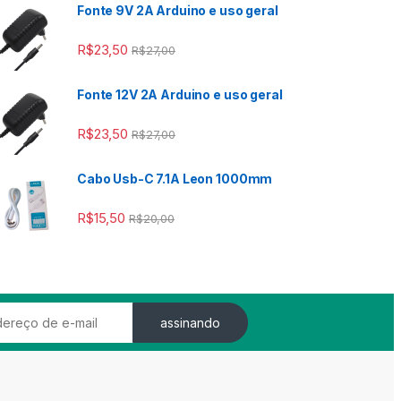
Fonte 9V 2A Arduino e uso geral
 R$2,00
R$
23,50
R$
27,00
Fonte 12V 2A Arduino e uso geral
 R$2,00
R$
23,50
R$
27,00
Cabo Usb-C 7.1A Leon 1000mm
R$
15,50
R$
20,00
assinando