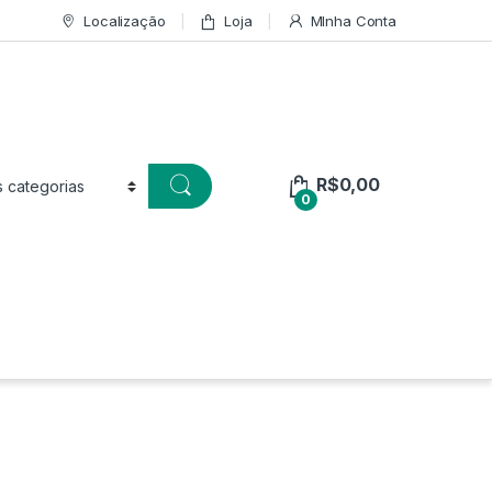
Localização
Loja
MInha Conta
R$
0,00
0