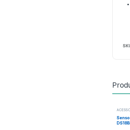
SK
Prod
ACESS
Senso
DS18B