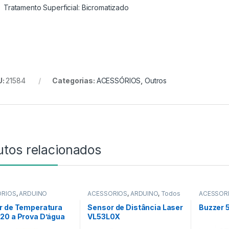
Tratamento Superficial: Bicromatizado
U:
21584
Categorias:
ACESSÓRIOS
,
Outros
utos relacionados
ÓRIOS
,
ARDUINO
ACESSÓRIOS
,
ARDUINO
,
Todos
ACESSÓR
da Categoria
NOVIDAD
r de Temperatura
Sensor de Distância Laser
Buzzer 5
20 a Prova D’água
VL53L0X