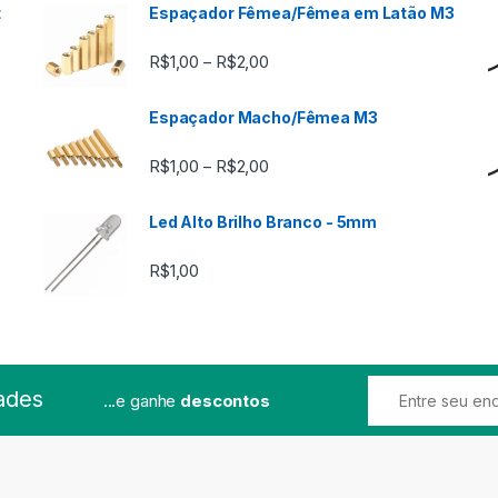
t
Espaçador Fêmea/Fêmea em Latão M3
Faixa de preço: R$1,00 através
R$
1,00
R$
2,00
–
Espaçador Macho/Fêmea M3
Faixa de preço: R$1,00 através
R$
1,00
R$
2,00
–
Led Alto Brilho Branco - 5mm
R$
1,00
ades
...e ganhe
descontos