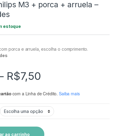
ilips M3 + porca + arruela –
des
m estoque
 com porca e arruela, escolha o comprimento.
ades
Faixa de preço: R$
–
R$
7,50
cartão
com a Linha de Crédito.
Saiba mais
ar ao carrinho