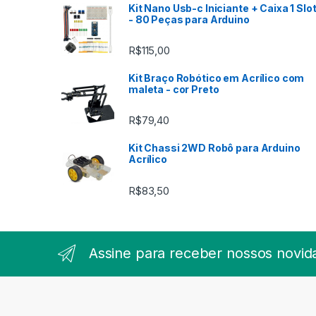
Kit Nano Usb-c Iniciante + Caixa 1 Slo
- 80 Peças para Arduino
R$
115,00
Kit Braço Robótico em Acrílico com
maleta - cor Preto
R$
79,40
Kit Chassi 2WD Robô para Arduino
Acrílico
R$
83,50
Assine para receber nossos novid