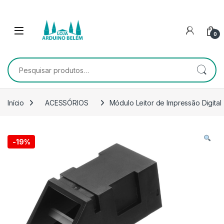
Escape para a navegação
Escape para Conteúdo
0
Pesquisar por:
Início
ACESSÓRIOS
Módulo Leitor de Impressão Digital
-
19%