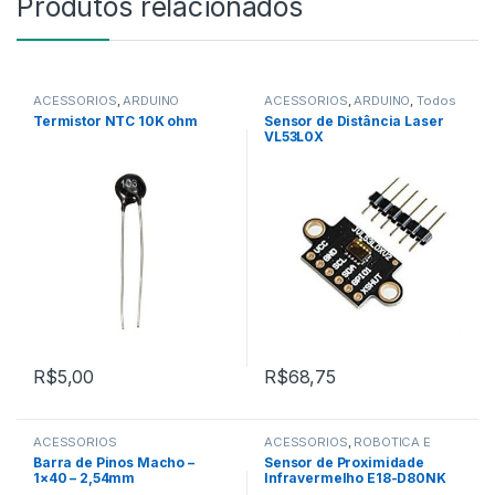
Produtos relacionados
ACESSÓRIOS
,
ARDUINO
ACESSÓRIOS
,
ARDUINO
,
Todos
da Categoria
Termistor NTC 10K ohm
Sensor de Distância Laser
VL53L0X
R$
5,00
R$
68,75
ACESSÓRIOS
ACESSÓRIOS
,
ROBÓTICA E
MOTORES
,
Todos da Categoria
Barra de Pinos Macho –
Sensor de Proximidade
1×40 – 2,54mm
Infravermelho E18-D80NK