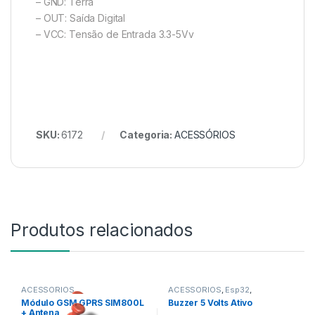
– GND: Terra
– OUT: Saída Digital
– VCC: Tensão de Entrada 3.3-5Vv
SKU:
6172
Categoria:
ACESSÓRIOS
Produtos relacionados
ACESSÓRIOS
ACESSÓRIOS
,
Esp32
,
NOVIDADES
Módulo GSM GPRS SIM800L
Buzzer 5 Volts Ativo
+ Antena