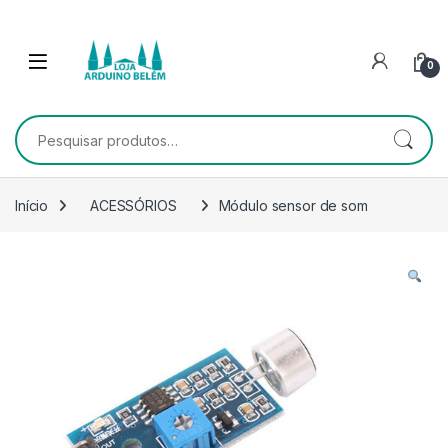
Escape para a navegação
Escape para Conteúdo
0
Pesquisar por:
Início
ACESSÓRIOS
Módulo sensor de som