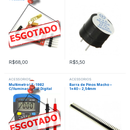
R$
68,00
R$
5,50
ACESSÓRIOS
ACESSÓRIOS
,
Multímetro LE-1982
Barra de Pinos Macho –
Outros
C/Iluminação BIP Digital
1×40 – 2,54mm
Elétrica Mecanica