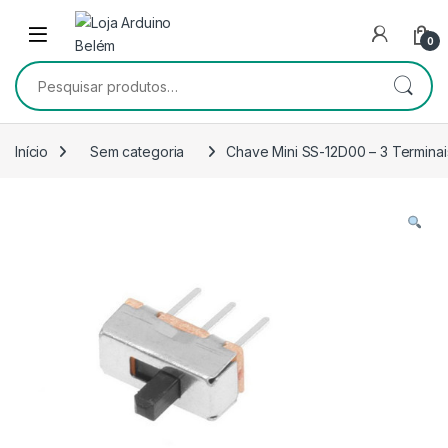
Escape para a navegação
Escape para Conteúdo
0
Pesquisar por:
Início
Sem categoria
Chave Mini SS-12D00 – 3 Terminai