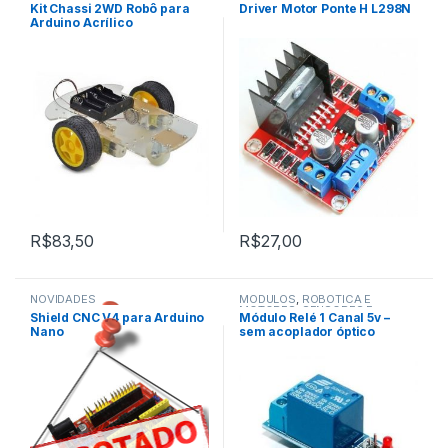
Arduino
,
ROBÓTICA E MOTORES
da Categoria
Kit Chassi 2WD Robô para
Driver Motor Ponte H L298N
Arduino Acrílico
R$
83,50
R$
27,00
NOVIDADES
MÓDULOS
,
ROBÓTICA E
,
MOTORES
,
SENSORES E
Shield CNC V4 para Arduino
Módulo Relé 1 Canal 5v –
ROBÓTICA E MOTORES
MÓDULOS
Nano
sem acoplador óptico
,
Todos da Categoria