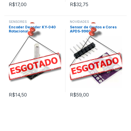
R$
17,00
R$
32,75
SENSORES
NOVIDADES
,
,
Encoder Decoder KY-040
Sensor de Gestos e Cores
SENSORES E MÓDULOS
SENSORES
Rotacional
APDS-9960
,
SENSORES E MÓDULOS
R$
14,50
R$
59,00