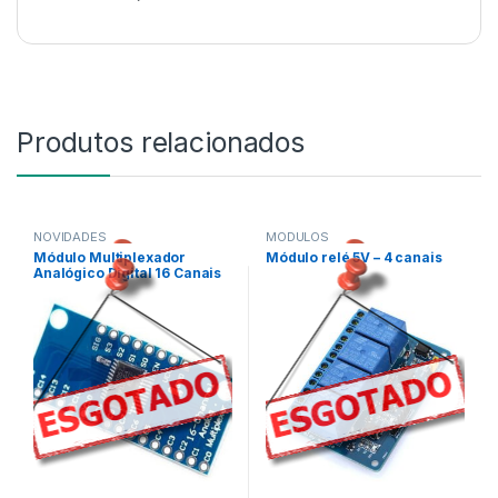
Produtos relacionados
NOVIDADES
MÓDULOS
,
,
Módulo Multiplexador
Módulo relé 5V – 4 canais
SENSORES
NOVIDADES
Analógico Digital 16 Canais
,
,
SENSORES E MÓDULOS
ROBÓTICA E MOTORES
,
SENSORES E MÓDULOS