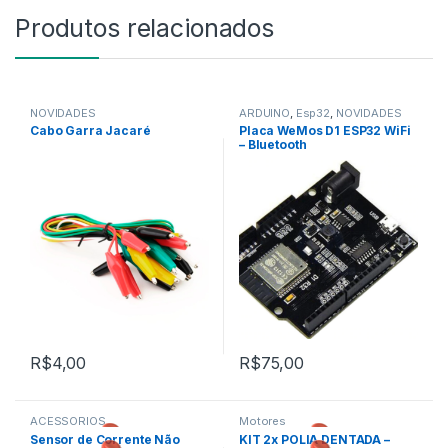
Produtos relacionados
NOVIDADES
ARDUINO
,
Esp32
,
NOVIDADES
Cabo Garra Jacaré
Placa WeMos D1 ESP32 WiFi
– Bluetooth
R$
4,00
R$
75,00
Este produto tem várias variantes. As opções podem ser escolh
ACESSÓRIOS
Motores
,
,
Sensor de Corrente Não
KIT 2x POLIA DENTADA –
NOVIDADES
NOVIDADES