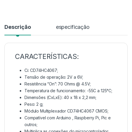
Descrição
especificação
CARACTERÍSTICAS:
Ci: CD74HC4067;
Tensão de operação: 2V a 6V;
Resistência “On”: 70 Ohms @ 4.5V;
Temperatura de funcionamento: -55C a 125°C;
Dimensões (CxLxE): 40 x 18 x 2,2 mm;
Peso: 2 g;
Módulo Multiplexador CD74HC4067 CMOS;
Compatível com Arduino , Raspberry Pi, Pic e
outros;
Multiplica as conexões do microcontrolador;