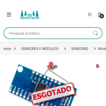
Escape para a navegação
Escape para Conteúdo
0
Pesquisar por:
Início
SENSORES E MÓDULOS
SENSORES
Módu