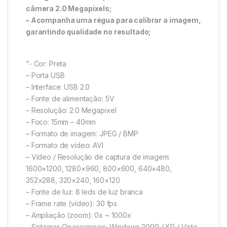
câmera 2.0 Megapixels;
– Acompanha uma régua para calibrar a imagem,
garantindo qualidade no resultado;
“- Cor: Preta
– Porta USB
– Interface: USB 2.0
– Fonte de alimentação: 5V
– Resolução: 2.0 Megapixel
– Foco: 15mm – 40mm
– Formato de imagem: JPEG / BMP
– Formato de vídeo: AVI
– Vídeo / Resolução de captura de imagem:
1600×1200, 1280×960, 800×600, 640×480,
352×288, 320×240, 160×120
– Fonte de luz: 8 leds de luz branca
– Frame rate (vídeo): 30 fps
– Ampliação (zoom): 0x ~ 1000x
– Sistemas Operacionais: Windows 2000 / XP / Vista