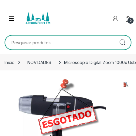
Escape para a navegação
Escape para Conteúdo
0
Pesquisar por:
Início
NOVIDADES
Microscópio Digital Zoom 1000x Us