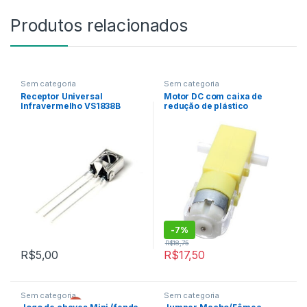
Produtos relacionados
Sem categoria
Sem categoria
Receptor Universal
Motor DC com caixa de
Infravermelho VS1838B
redução de plástico
38Khz
-
7%
R$
18,75
R$
5,00
R$
17,50
Sem categoria
Sem categoria