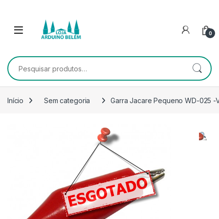
Escape para a navegação
Escape para Conteúdo
0
Pesquisar por:
Início
Sem categoria
Garra Jacare Pequeno WD-025 -