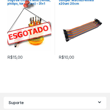
Jogo de chaves Mini (fenda,
Jumper Macho/Fêmea
philips, torx, allen) – 31×1
x20uni 20cm
R$
15,00
R$
10,00
Marca de Carrosel
Suporte